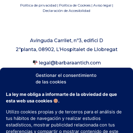
Política de privacidad
|
Política de Cookies
|
Aviso legal
|
Declaración de Accesibilidad
Avinguda Carrilet, nº3, edifici D
2ºplanta, 08902, L’Hospitalet de Llobregat
legal@barbaraantich.com
+34 620 80 17 47
Gestionar el consentimiento
de las cookies
Agencia PromeSEO
2025 | Todos los
La ley me obliga a informarte de la obviedad de que
derechos reservados.
esta web usa cookies
.
Utilizo cookies propias y de terceros para el análisis de
tus hábitos de navegación y realizar estudios
estadísticos, mostrar publicidad relacionada con tus
preferencias y compartir o mostrar contenido de este