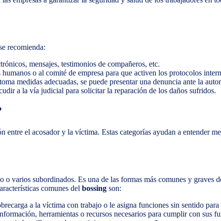
 se recomienda:
ctrónicos, mensajes, testimonios de compañeros, etc.
os humanos o al comité de empresa para que activen los protocolos inter
o toma medidas adecuadas, se puede presentar una denuncia ante la auto
udir a la vía judicial para solicitar la reparación de los daños sufridos.
?
ión entre el acosador y la víctima. Estas categorías ayudan a entender m
no o varios subordinados. Es una de las formas más comunes y graves de 
características comunes del
bossing
son:
sobrecarga a la víctima con trabajo o le asigna funciones sin sentido para
a información, herramientas o recursos necesarios para cumplir con sus f