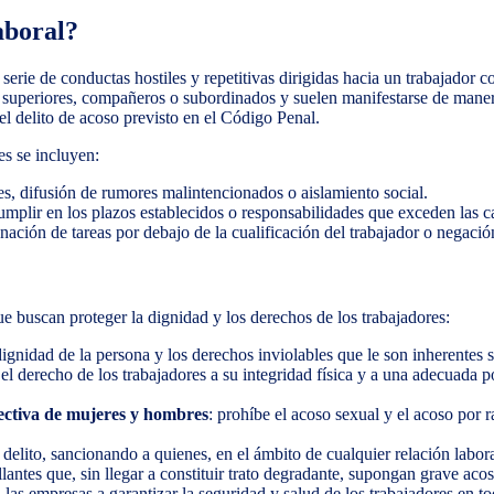
aboral?
a serie de conductas hostiles y repetitivas dirigidas hacia un trabajador c
 superiores, compañeros o subordinados y suelen manifestarse de manera
del delito de acoso previsto en el Código Penal.
es se incluyen:
tes, difusión de rumores malintencionados o aislamiento social.
umplir en los plazos establecidos o responsabilidades que exceden las c
gnación de tareas por debajo de la cualificación del trabajador o negac
e buscan proteger la dignidad y los derechos de los trabajadores:
 dignidad de la persona y los derechos inviolables que le son inherentes 
e el derecho de los trabajadores a su integridad física y a una adecuada p
fectiva de mujeres y hombres
: prohíbe el acoso sexual y el acoso por 
mo delito, sancionando a quienes, en el ámbito de cualquier relación labor
llantes que, sin llegar a constituir trato degradante, supongan grave acos
a las empresas a garantizar la seguridad y salud de los trabajadores en t