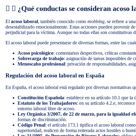
¿Qué conductas se consideran acoso l
El
acoso laboral
, también conocido como
mobbing
, se refiere a un
desestabilizarlo emocionalmente. Estas acciones pueden provenir de
perjudicial para la víctima. Aunque no todas ellas son constitutivas 
El acoso laboral puede presentarse de diversas formas, entre las cual
Acoso psicológico
: comentarios despectivos, críticas constan
Sobrecarga de trabajo
: asignación de tareas imposibles de c
Menoscabo profesional
: privación de responsabilidades, asi
Regulación del acoso laboral en España
En España, el acoso laboral está regulado por diversas normativas qu
Constitución Española
: establece en su artículo 10.1 que la
Estatuto de los Trabajadores
: en su artículo 4.2.e, reconoc
entorno laboral libre de acoso.
Ley Orgánica 3/2007, de 22 de marzo, para la igualdad e
formas de discriminación.
Código Penal
: el artículo 173.1 tipifica el acoso laboral co
superioridad, realicen de forma reiterada actos hostiles o humi
Ley 31/1995, de Prevención de Riesgos Laborales
: obliga 