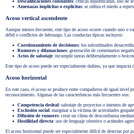
Descalificaciones constantes
: críticas injustificadas, uso de
Amenazas implícitas o explícitas
: se utiliza el miedo a repr
Acoso vertical ascendente
Aunque menos frecuente, este tipo de acoso ocurre cuando uno o var
débil o conflictos de liderazgo. Las conductas típicas incluyen:
Cuestionamiento de decisiones
: los subordinados desacredit
Rumores y difamaciones
: generación de comentarios negati
Actos de sabotaje
: incumplir tareas deliberadamente o boicote
Este tipo de acoso puede ser especialmente dañino, ya que impacta d
Acoso horizontal
En este caso, el acoso se produce entre compañeros de igual nivel j
reconocimiento. Algunas de las características más frecuentes son:
Competencia desleal
: sabotaje de proyectos o intentos de ap
Exclusión social
: marginar a la víctima de actividades grupal
Difusión de rumores
: crear un clima de desconfianza media
Hostilidad directa
: uso de lenguaje ofensivo o actitudes agres
El acoso horizontal puede ser especialmente difícil de detectar por p