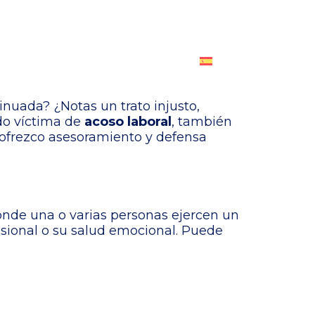
FORMACIÓN
PUBLICACIONES
CONTACTO
nuada? ¿Notas un trato injusto,
do víctima de
acoso laboral
, también
 ofrezco asesoramiento y defensa
donde una o varias personas ejercen un
esional o su salud emocional. Puede