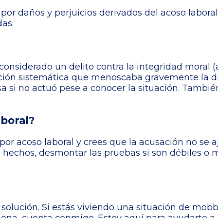
 daños y perjuicios derivados del acoso laboral, 
das.
considerado un delito contra la integridad moral (ar
ción sistemática que menoscaba gravemente la d
sa si no actuó pese a conocer la situación. Tamb
aboral?
or acoso laboral y crees que la acusación no se aj
s hechos, desmontar las pruebas si son débiles o 
e solución. Si estás viviendo una situación de mob
lona, cuenta conmigo. Estoy aquí para ayudarte a