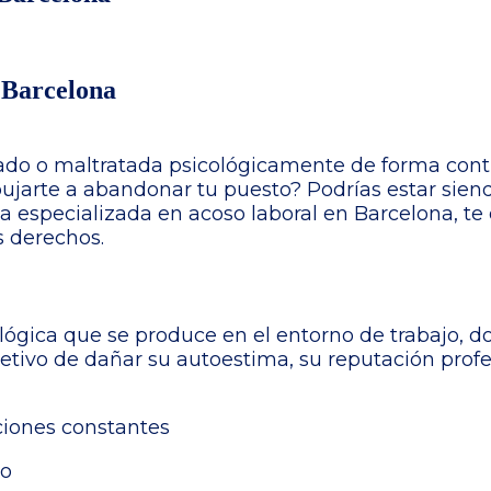
MI HISTORIA
SERVICIOS
 Barcelona
tado o maltratada psicológicamente de forma conti
pujarte a abandonar tu puesto? Podrías estar sien
 especializada en acoso laboral en Barcelona, te
s derechos.
ológica que se produce en el entorno de trabajo, 
jetivo de dañar su autoestima, su reputación prof
ciones constantes
po