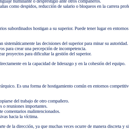
 lenguaje humillante o desprestigio ante otros compañeros.
esalias como despidos, reducción de salario o bloqueos en la carrera prof
ios subordinados hostigan a su superior. Puede tener lugar en entorno
an sistemáticamente las decisiones del superior para minar su autoridad.
vos para crear una percepción de incompetencia.
ar proyectos para dificultar la gestión del superior.
irectamente en la capacidad de liderazgo y en la cohesión del equipo.
erárquico. Es una forma de hostigamiento común en entornos competitivo
ropiarse del trabajo de otro compañero.
es o reuniones importantes.
nte comentarios malintencionados.
ivas hacia la víctima.
arte de la dirección, ya que muchas veces ocurre de manera discreta y s