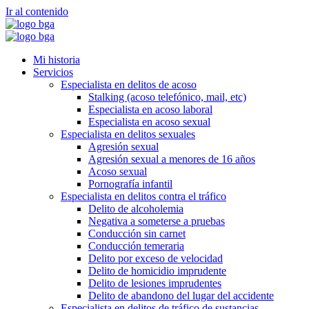
Ir al contenido
Mi historia
Servicios
Especialista en delitos de acoso
Stalking (acoso telefónico, mail, etc)
Especialista en acoso laboral
Especialista en acoso sexual
Especialista en delitos sexuales
Agresión sexual
Agresión sexual a menores de 16 años
Acoso sexual
Pornografía infantil
Especialista en delitos contra el tráfico
Delito de alcoholemia
Negativa a someterse a pruebas
Conducción sin carnet
Conducción temeraria
Delito por exceso de velocidad
Delito de homicidio imprudente
Delito de lesiones imprudentes
Delito de abandono del lugar del accidente
Especialista en delitos de tráfico de sustancias