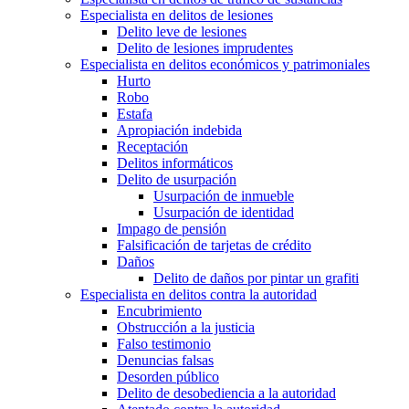
Especialista en delitos de lesiones
Delito leve de lesiones
Delito de lesiones imprudentes
Especialista en delitos económicos y patrimoniales
Hurto
Robo
Estafa
Apropiación indebida
Receptación
Delitos informáticos
Delito de usurpación
Usurpación de inmueble
Usurpación de identidad
Impago de pensión
Falsificación de tarjetas de crédito
Daños
Delito de daños por pintar un grafiti
Especialista en delitos contra la autoridad
Encubrimiento
Obstrucción a la justicia
Falso testimonio
Denuncias falsas
Desorden público
Delito de desobediencia a la autoridad