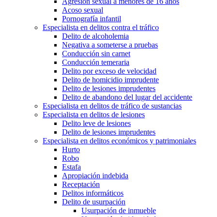
Agresión sexual a menores de 16 años
Acoso sexual
Pornografía infantil
Especialista en delitos contra el tráfico
Delito de alcoholemia
Negativa a someterse a pruebas
Conducción sin carnet
Conducción temeraria
Delito por exceso de velocidad
Delito de homicidio imprudente
Delito de lesiones imprudentes
Delito de abandono del lugar del accidente
Especialista en delitos de tráfico de sustancias
Especialista en delitos de lesiones
Delito leve de lesiones
Delito de lesiones imprudentes
Especialista en delitos económicos y patrimoniales
Hurto
Robo
Estafa
Apropiación indebida
Receptación
Delitos informáticos
Delito de usurpación
Usurpación de inmueble