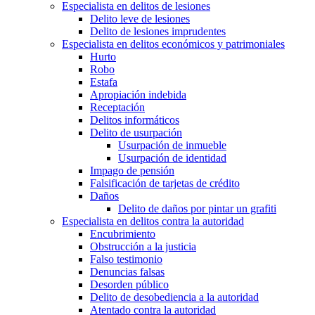
Especialista en delitos de lesiones
Delito leve de lesiones
Delito de lesiones imprudentes
Especialista en delitos económicos y patrimoniales
Hurto
Robo
Estafa
Apropiación indebida
Receptación
Delitos informáticos
Delito de usurpación
Usurpación de inmueble
Usurpación de identidad
Impago de pensión
Falsificación de tarjetas de crédito
Daños
Delito de daños por pintar un grafiti
Especialista en delitos contra la autoridad
Encubrimiento
Obstrucción a la justicia
Falso testimonio
Denuncias falsas
Desorden público
Delito de desobediencia a la autoridad
Atentado contra la autoridad