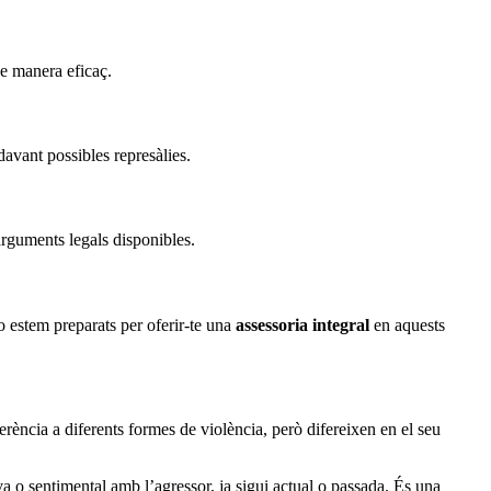
e manera eficaç.
davant possibles represàlies.
 arguments legals disponibles.
o estem preparats per oferir-te una
assessoria integral
en aquests
erència a diferents formes de violència, però difereixen en el seu
va o sentimental amb l’agressor, ja sigui actual o passada. És una