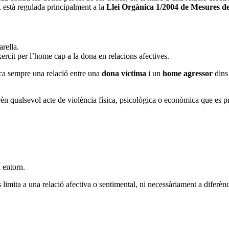
, està regulada principalment a la
Llei Orgànica 1/2004 de Mesures de 
arella.
rcit per l’home cap a la dona en relacions afectives.
ica sempre una relació entre una
dona víctima
i un
home agressor
dins 
 qualsevol acte de violència física, psicològica o econòmica que es prod
x entorn.
s limita a una relació afectiva o sentimental, ni necessàriament a diferèn