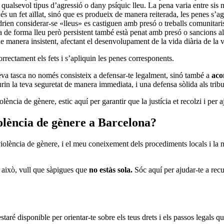
qualsevol tipus d’agressió o dany psíquic lleu. La pena varia entre sis m
s un fet aïllat, sinó que es produeix de manera reiterada, les penes s’ag
rien considerar-se «lleus» es castiguen amb presó o treballs comunitari
ma de forma lleu però persistent també està penat amb presó o sancions al
e manera insistent, afectant el desenvolupament de la vida diària de la 
orrectament els fets i s’apliquin les penes corresponents.
meva tasca no només consisteix a defensar-te legalment, sinó també a
aco
in la teva seguretat de manera immediata, i una defensa sòlida als tribu
cia de gènere, estic aquí per garantir que la justícia et recolzi i per ajud
olència de gènere a Barcelona?
iolència de gènere, i el meu coneixement dels procediments locals i la m
t això, vull que sàpigues que
no estàs sola.
Sóc aquí per ajudar-te a recu
ré disponible per orientar-te sobre els teus drets i els passos legals qu