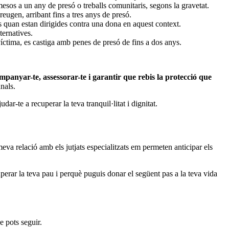
esos a un any de presó o treballs comunitaris, segons la gravetat.
reugen, arribant fins a tres anys de presó.
s quan estan dirigides contra una dona en aquest context.
ternatives.
víctima, es castiga amb penes de presó de fins a dos anys.
mpanyar-te, assessorar-te i garantir que rebis la protecció que
nals.
ar-te a recuperar la teva tranquil·litat i dignitat.
eva relació amb els jutjats especialitzats em permeten anticipar els
perar la teva pau i perquè puguis donar el següent pas a la teva vida
e pots seguir.