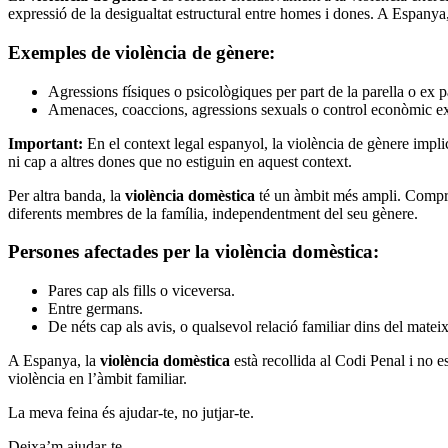
expressió de la desigualtat estructural entre homes i dones. A Espanya
Exemples de violència de gènere:
Agressions físiques o psicològiques per part de la parella o ex p
Amenaces, coaccions, agressions sexuals o control econòmic exe
Important:
En el context legal espanyol, la violència de gènere impl
ni cap a altres dones que no estiguin en aquest context.
Per altra banda, la
violència domèstica
té un àmbit més ampli. Comprèn
diferents membres de la família, independentment del seu gènere.
Persones afectades per la violència domèstica:
Pares cap als fills o viceversa.
Entre germans.
De néts cap als avis, o qualsevol relació familiar dins del matei
A Espanya, la
violència domèstica
està recollida al Codi Penal i no e
violència en l’àmbit familiar.
La meva feina és ajudar-te, no jutjar-te.
Deixa’m ajudar-te