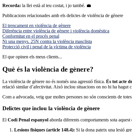
Recorda:
la llei està al teu costat, i jo també. 💼
Publicacions relacionades amb els delictes de violència de gènere
El trencament en violència de gènere
Diferència entre violència de gènere i violència domèstica
Conformitat en el procés penal
Ni una menys. 25N contra la violència masclista
Protecció civil i penal de la víctima de violència
El que opinen els meus clients...
Què és la violència de gènere?
La violència de gènere no és només una agressió física.
És tot acte d
relació similar d’afectivitat. Això inclou situacions on no hi ha hagut
Com a advocada, veig que moltes persones no són conscients de totes l
Delictes que inclou la violència de gènere
El
Codi Penal espanyol
aborda diferents comportaments sota aquest 
Lesions físiques (article 148.4):
Si la dona pateix una lesió gre