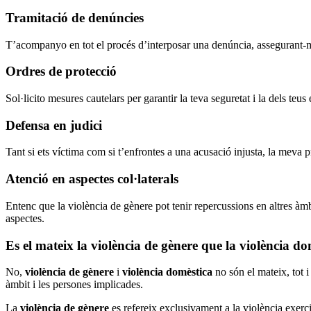
Tramitació de denúncies
T’acompanyo en tot el procés d’interposar una denúncia, assegurant-m
Ordres de protecció
Sol·licito mesures cautelars per garantir la teva seguretat i la dels teu
Defensa en judici
Tant si ets víctima com si t’enfrontes a una acusació injusta, la meva pr
Atenció en aspectes col·laterals
Entenc que la violència de gènere pot tenir repercussions en altres àm
aspectes.
Es el mateix la violència de gènere que la violència d
No,
violència de gènere
i
violència domèstica
no són el mateix, tot i
àmbit i les persones implicades.
La
violència de gènere
es refereix exclusivament a la violència exerci