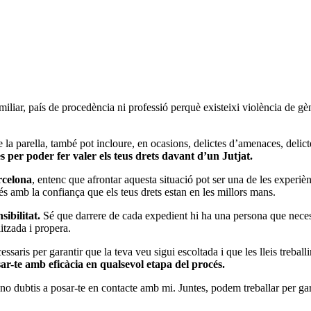
iliar, país de procedència ni professió perquè existeixi violència de gè
 la parella, també pot incloure, en ocasions, delictes d’amenaces, delic
es per poder fer valer els teus drets davant d’un Jutjat.
rcelona
, entenc que afrontar aquesta situació pot ser una de les experièn
és amb la confiança que els teus drets estan en les millors mans.
ibilitat.
Sé que darrere de cada expedient hi ha una persona que necess
tzada i propera.
saris per garantir que la teva veu sigui escoltada i que les lleis treballi
sar-te amb eficàcia en qualsevol etapa del procés.
 no dubtis a posar-te en contacte amb mi. Juntes, podem treballar per gara