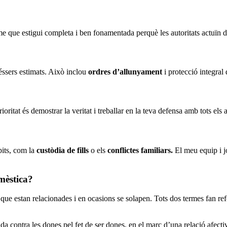
e que estigui completa i ben fonamentada perquè les autoritats actuïn d
s éssers estimats. Això inclou
ordres d’allunyament
i protecció integral 
ioritat és demostrar la veritat i treballar en la teva defensa amb tots els
bits, com la
custòdia de fills
o els
conflictes familiars.
El meu equip i j
omèstica?
 que estan relacionades i en ocasions se solapen. Tots dos termes fan ref
da contra les dones pel fet de ser dones, en el marc d’una relació afecti