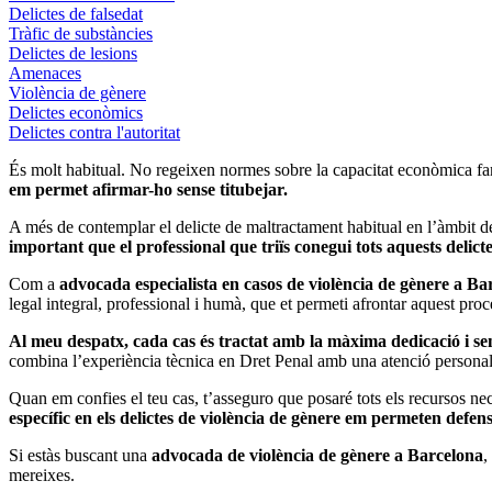
Delictes de falsedat
Tràfic de substàncies
Delictes de lesions
Amenaces
Violència de gènere
Delictes econòmics
Delictes contra l'autoritat
És molt habitual. No regeixen normes sobre la capacitat econòmica fam
em permet afirmar-ho sense titubejar.
A més de contemplar el delicte de maltractament habitual en l’àmbit de
important que el professional que triïs conegui tots aquests delict
Com a
advocada especialista en casos de violència de gènere a Ba
legal integral, professional i humà, que et permeti afrontar aquest proc
Al meu despatx, cada cas és tractat amb la màxima dedicació i sens
combina l’experiència tècnica en Dret Penal amb una atenció personali
Quan em confies el teu cas, t’asseguro que posaré tots els recursos neces
específic en els delictes de violència de gènere em permeten defen
Si estàs buscant una
advocada de violència de gènere a Barcelona
,
mereixes.