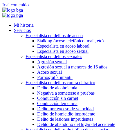
Ir al contenido
Mi historia
Servicios
Especialista en delitos de acoso
Stalking (acoso telefónico, mail, etc)
Especialista en acoso laboral
Especialista en acoso sexual
Especialista en delitos sexuales
Agresión sexual
Agresión sexual a menores de 16 años
Acoso sexual
Pornografía infantil
Especialista en delitos contra el tráfico
Delito de alcoholemia
Negativa a someterse a pruebas
Conducción sin carnet
Conducción temeraria
Delito por exceso de velocidad
Delito de homicidio imprudente
Delito de lesiones imprudentes
Delito de abandono del lugar del accidente
Especialista en delitos de tráfico de sustancias