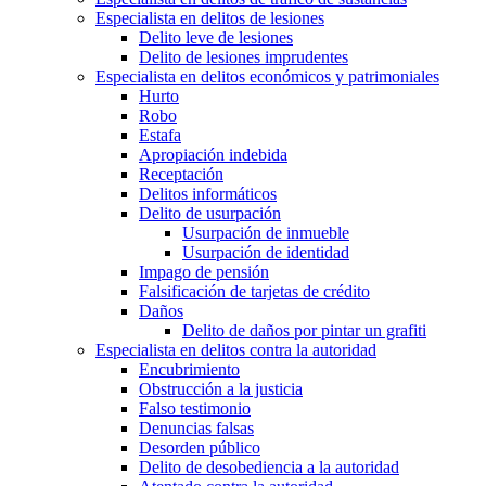
Especialista en delitos de lesiones
Delito leve de lesiones
Delito de lesiones imprudentes
Especialista en delitos económicos y patrimoniales
Hurto
Robo
Estafa
Apropiación indebida
Receptación
Delitos informáticos
Delito de usurpación
Usurpación de inmueble
Usurpación de identidad
Impago de pensión
Falsificación de tarjetas de crédito
Daños
Delito de daños por pintar un grafiti
Especialista en delitos contra la autoridad
Encubrimiento
Obstrucción a la justicia
Falso testimonio
Denuncias falsas
Desorden público
Delito de desobediencia a la autoridad