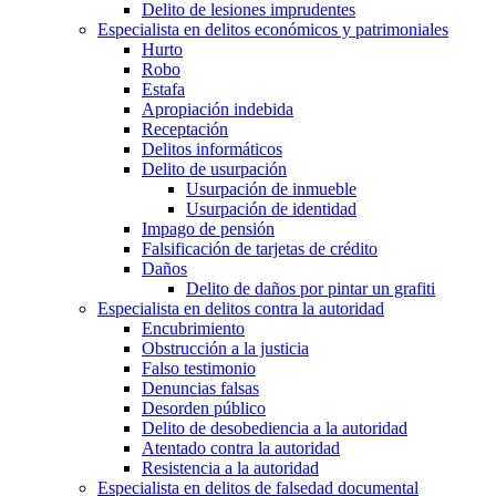
Delito de lesiones imprudentes
Especialista en delitos económicos y patrimoniales
Hurto
Robo
Estafa
Apropiación indebida
Receptación
Delitos informáticos
Delito de usurpación
Usurpación de inmueble
Usurpación de identidad
Impago de pensión
Falsificación de tarjetas de crédito
Daños
Delito de daños por pintar un grafiti
Especialista en delitos contra la autoridad
Encubrimiento
Obstrucción a la justicia
Falso testimonio
Denuncias falsas
Desorden público
Delito de desobediencia a la autoridad
Atentado contra la autoridad
Resistencia a la autoridad
Especialista en delitos de falsedad documental