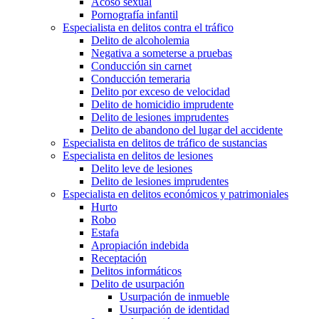
Acoso sexual
Pornografía infantil
Especialista en delitos contra el tráfico
Delito de alcoholemia
Negativa a someterse a pruebas
Conducción sin carnet
Conducción temeraria
Delito por exceso de velocidad
Delito de homicidio imprudente
Delito de lesiones imprudentes
Delito de abandono del lugar del accidente
Especialista en delitos de tráfico de sustancias
Especialista en delitos de lesiones
Delito leve de lesiones
Delito de lesiones imprudentes
Especialista en delitos económicos y patrimoniales
Hurto
Robo
Estafa
Apropiación indebida
Receptación
Delitos informáticos
Delito de usurpación
Usurpación de inmueble
Usurpación de identidad