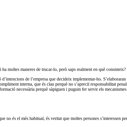
 moltes maneres de trucar-lo, però saps realment en què consisteix?
d’intencions de l’empresa que decideix implementar-ho. S’elaboraran un
mpliment interna, que és clau perquè no s’apreciï responsabilitat penal
 la formació necessària perquè sàpiguen i puguin fer servir els mecanisme
 i que no és el més habitual, és veritat que moltes persones s’interessen