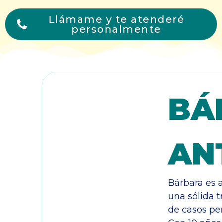
Llámame y te atenderé
personalmente
BÁ
AN
Bárbara es 
una sólida t
de casos pe