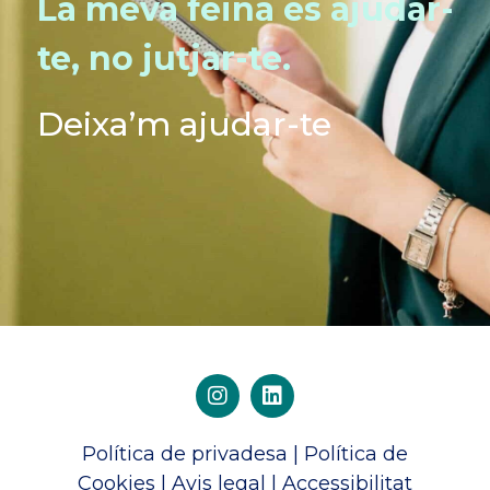
La meva feina és ajudar-
te, no jutjar-te.
Deixa’m ajudar-te
Política de privadesa
|
Política de
Cookies
|
Avis legal
|
Accessibilitat