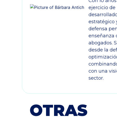
Con 10 años
ejercicio de
desarrollad
estratégico 
defensa pen
enseñanza d
abogados. S
desde la de
optimización
combinando 
con una vis
sector.
OTRAS