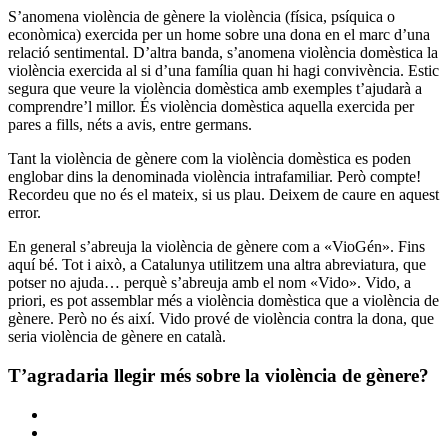
S’anomena violència de gènere la violència (física, psíquica o
econòmica) exercida per un home sobre una dona en el marc d’una
relació sentimental. D’altra banda, s’anomena violència domèstica la
violència exercida al si d’una família quan hi hagi convivència. Estic
segura que veure la violència domèstica amb exemples t’ajudarà a
comprendre’l millor. És violència domèstica aquella exercida per
pares a fills, néts a avis, entre germans.
Tant la violència de gènere com la violència domèstica es poden
englobar dins la denominada violència intrafamiliar. Però compte!
Recordeu que no és el mateix, si us plau. Deixem de caure en aquest
error.
En general s’abreuja la violència de gènere com a «VioGén». Fins
aquí bé. Tot i això, a Catalunya utilitzem una altra abreviatura, que
potser no ajuda… perquè s’abreuja amb el nom «Vido». Vido, a
priori, es pot assemblar més a violència domèstica que a violència de
gènere. Però no és així. Vido prové de violència contra la dona, que
seria violència de gènere en català.
T’agradaria llegir més sobre la violència de gènere?