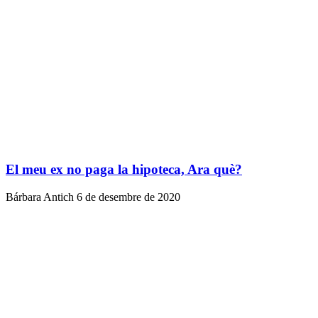
El meu ex no paga la hipoteca, Ara què?
Bárbara Antich
6 de desembre de 2020