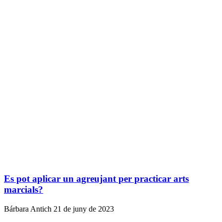
Es pot aplicar un agreujant per practicar arts
marcials?
Bárbara Antich
21 de juny de 2023