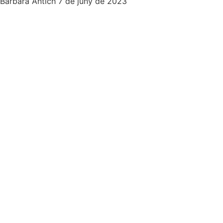
Bárbara Antich
7 de juny de 2023