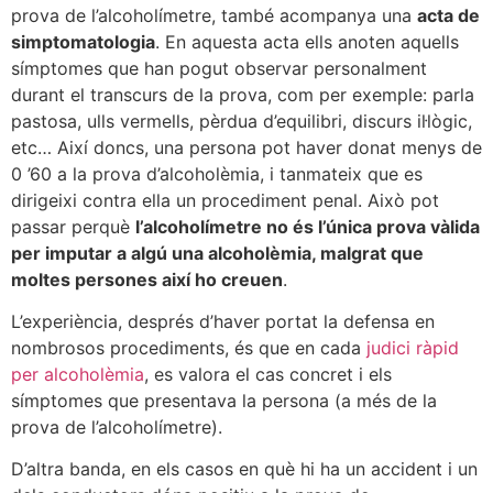
prova de l’alcoholímetre, també acompanya una
acta de
simptomatologia
. En aquesta acta ells anoten aquells
símptomes que han pogut observar personalment
durant el transcurs de la prova, com per exemple: parla
pastosa, ulls vermells, pèrdua d’equilibri, discurs il·lògic,
etc… Així doncs, una persona pot haver donat menys de
0 ’60 a la prova d’alcoholèmia, i tanmateix que es
dirigeixi contra ella un procediment penal. Això pot
passar perquè
l’alcoholímetre no és l’única prova vàlida
per imputar a algú una alcoholèmia, malgrat que
moltes persones així ho creuen
.
L’experiència, després d’haver portat la defensa en
nombrosos procediments, és que en cada
judici ràpid
per alcoholèmia
, es valora el cas concret i els
símptomes que presentava la persona (a més de la
prova de l’alcoholímetre).
D’altra banda, en els casos en què hi ha un accident i un