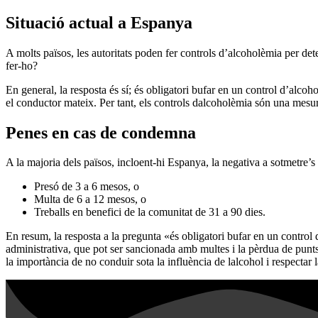
Situació actual a Espanya
A molts països, les autoritats poden fer controls d’alcoholèmia per det
fer-ho?
En general, la resposta és sí; és obligatori bufar en un control d’alcoho
el conductor mateix. Per tant, els controls dalcoholèmia són una mesur
Penes en cas de condemna
A la majoria dels països, incloent-hi Espanya, la negativa a sotmetre’
Presó de 3 a 6 mesos, o
Multa de 6 a 12 mesos, o
Treballs en benefici de la comunitat de 31 a 90 dies.
En resum, la resposta a la pregunta «és obligatori bufar en un control
administrativa, que pot ser sancionada amb multes i la pèrdua de punts
la importància de no conduir sota la influència de lalcohol i respectar 