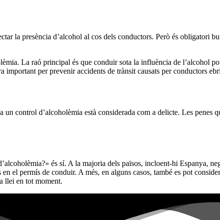
ectar la presència d’alcohol al cos dels conductors. Però és obligatori 
lèmia. La raó principal és que conduir sota la influència de l’alcohol pot 
a important per prevenir accidents de trànsit causats per conductors ebri
s a un control d’alcoholèmia està considerada com a delicte. Les penes q
 d’alcoholèmia?» és sí. A la majoria dels països, incloent-hi Espanya, ne
 en el permís de conduir. A més, en alguns casos, també es pot consider
la llei en tot moment.