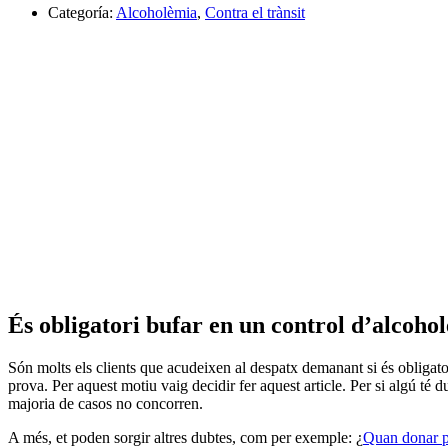
Categoría:
Alcoholèmia
,
Contra el trànsit
És obligatori bufar en un control d’alcoho
Són molts els clients que acudeixen al despatx demanant si és obligator
prova. Per aquest motiu vaig decidir fer aquest article. Per si algú té 
majoria de casos no concorren.
A més, et poden sorgir altres dubtes, com per exemple: ¿
Quan donar po