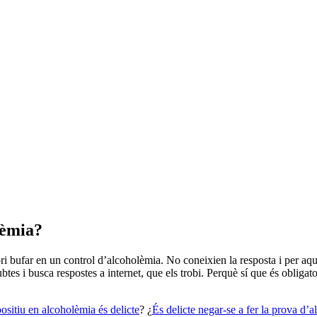
lèmia?
i bufar en un control d’alcoholèmia. No coneixien la resposta i per aque
dubtes i busca respostes a internet, que els trobi. Perquè sí que és oblig
sitiu en alcoholèmia és delicte
? ¿
És delicte negar-se a fer la prova d’