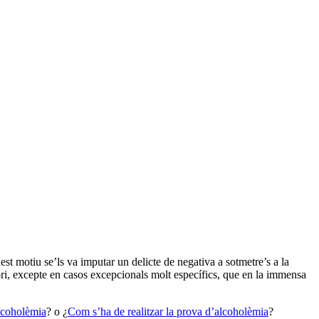
st motiu se’ls va imputar un delicte de negativa a sotmetre’s a la
atori, excepte en casos excepcionals molt específics, que en la immensa
alcoholèmia
? o ¿
Com s’ha de realitzar la prova d’alcoholèmia
?