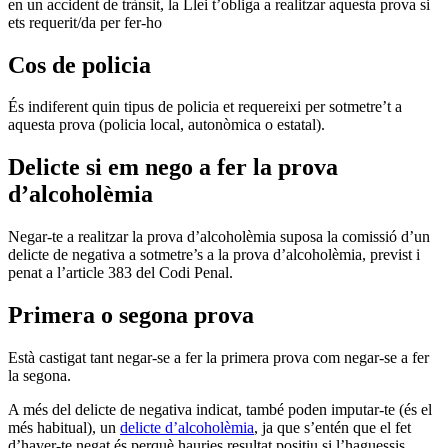
en un accident de trànsit, la Llei t’obliga a realitzar aquesta prova si
ets requerit/da per fer-ho
Cos de policia
És indiferent quin tipus de policia et requereixi per sotmetre’t a
aquesta prova (policia local, autonòmica o estatal).
Delicte si em nego a fer la prova
d’alcoholèmia
Negar-te a realitzar la prova d’alcoholèmia suposa la comissió d’un
delicte de negativa a sotmetre’s a la prova d’alcoholèmia, previst i
penat a l’article 383 del Codi Penal.
Primera o segona prova
Està castigat tant negar-se a fer la primera prova com negar-se a fer
la segona.
A més del delicte de negativa indicat, també poden imputar-te (és el
més habitual), un
delicte d’alcoholèmia
, ja que s’entén que el fet
d’haver-te negat és perquè hauries resultat positiu si l’haguessis