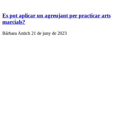
Es pot aplicar un agreujant per practicar arts
marcials?
Bárbara Antich
21 de juny de 2023