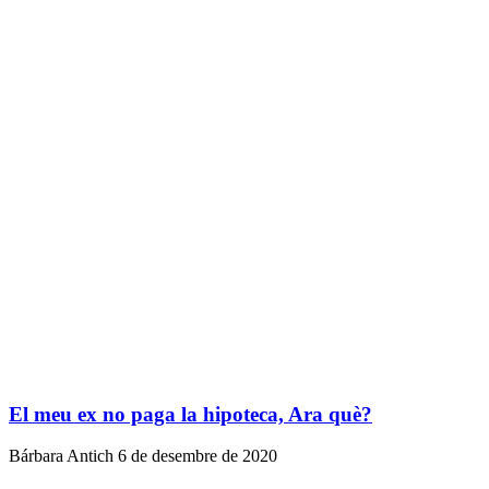
El meu ex no paga la hipoteca, Ara què?
Bárbara Antich
6 de desembre de 2020