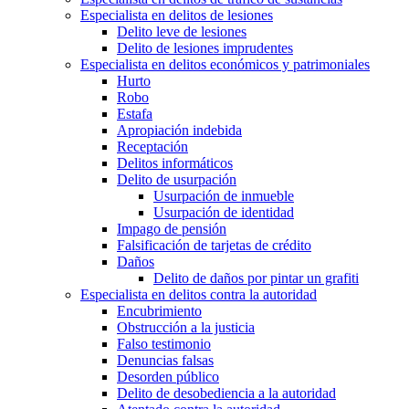
Especialista en delitos de lesiones
Delito leve de lesiones
Delito de lesiones imprudentes
Especialista en delitos económicos y patrimoniales
Hurto
Robo
Estafa
Apropiación indebida
Receptación
Delitos informáticos
Delito de usurpación
Usurpación de inmueble
Usurpación de identidad
Impago de pensión
Falsificación de tarjetas de crédito
Daños
Delito de daños por pintar un grafiti
Especialista en delitos contra la autoridad
Encubrimiento
Obstrucción a la justicia
Falso testimonio
Denuncias falsas
Desorden público
Delito de desobediencia a la autoridad