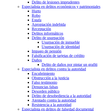
Delito de lesiones imprudentes
Especialista en delitos económicos y patrimoniales
Hurto
Robo
Estafa
Apropiación indebida
Receptación
Delitos informáticos
Delito de usurpación
Usurpación de inmueble
Usurpación de identidad
Impago de pensión
Falsificación de tarjetas de crédito
Daños
Delito de daños por pintar un grafiti
Especialista en delitos contra la autoridad
Encubrimiento
Obstrucción a la justicia
Falso testimonio
Denuncias falsas
Desorden público
Delito de desobediencia a la autoridad
Atentado contra la autoridad
Resistencia a la autoridad
Especialista en delitos de falsedad documental