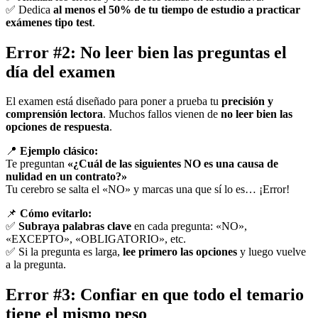
✅ Dedica
al menos el 50% de tu tiempo de estudio a practicar
exámenes tipo test
.
Error #2: No leer bien las preguntas el
día del examen
El examen está diseñado para poner a prueba tu
precisión y
comprensión lectora
. Muchos fallos vienen de
no leer bien las
opciones de respuesta
.
📍
Ejemplo clásico:
Te preguntan
«¿Cuál de las siguientes NO es una causa de
nulidad en un contrato?»
Tu cerebro se salta el «NO» y marcas una que sí lo es… ¡Error!
📌
Cómo evitarlo:
✅
Subraya palabras clave
en cada pregunta: «NO»,
«EXCEPTO», «OBLIGATORIO», etc.
✅ Si la pregunta es larga,
lee primero las opciones
y luego vuelve
a la pregunta.
Error #3: Confiar en que todo el temario
tiene el mismo peso