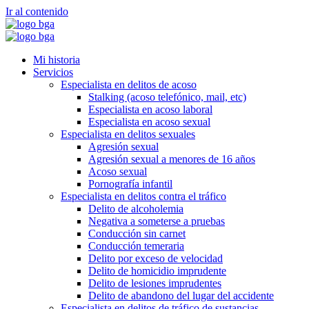
Ir al contenido
Mi historia
Servicios
Especialista en delitos de acoso
Stalking (acoso telefónico, mail, etc)
Especialista en acoso laboral
Especialista en acoso sexual
Especialista en delitos sexuales
Agresión sexual
Agresión sexual a menores de 16 años
Acoso sexual
Pornografía infantil
Especialista en delitos contra el tráfico
Delito de alcoholemia
Negativa a someterse a pruebas
Conducción sin carnet
Conducción temeraria
Delito por exceso de velocidad
Delito de homicidio imprudente
Delito de lesiones imprudentes
Delito de abandono del lugar del accidente
Especialista en delitos de tráfico de sustancias