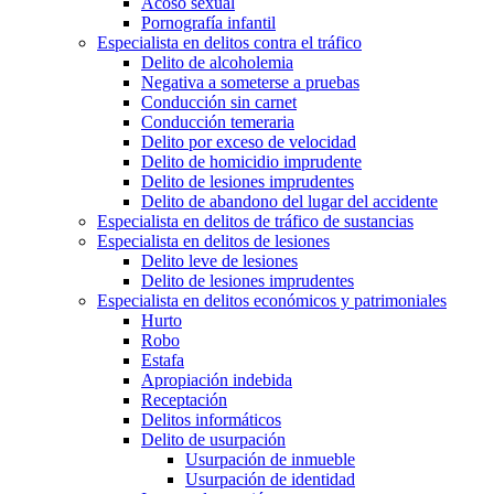
Acoso sexual
Pornografía infantil
Especialista en delitos contra el tráfico
Delito de alcoholemia
Negativa a someterse a pruebas
Conducción sin carnet
Conducción temeraria
Delito por exceso de velocidad
Delito de homicidio imprudente
Delito de lesiones imprudentes
Delito de abandono del lugar del accidente
Especialista en delitos de tráfico de sustancias
Especialista en delitos de lesiones
Delito leve de lesiones
Delito de lesiones imprudentes
Especialista en delitos económicos y patrimoniales
Hurto
Robo
Estafa
Apropiación indebida
Receptación
Delitos informáticos
Delito de usurpación
Usurpación de inmueble
Usurpación de identidad