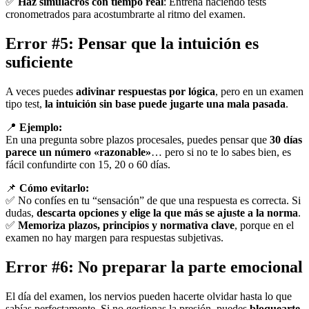
✅
Haz simulacros con tiempo real
: Entrena haciendo tests
cronometrados para acostumbrarte al ritmo del examen.
Error #5: Pensar que la intuición es
suficiente
A veces puedes
adivinar respuestas por lógica
, pero en un examen
tipo test,
la intuición sin base puede jugarte una mala pasada
.
📍
Ejemplo:
En una pregunta sobre plazos procesales, puedes pensar que
30 días
parece un número «razonable»
… pero si no te lo sabes bien, es
fácil confundirte con 15, 20 o 60 días.
📌
Cómo evitarlo:
✅ No confíes en tu “sensación” de que una respuesta es correcta. Si
dudas,
descarta opciones y elige la que más se ajuste a la norma
.
✅
Memoriza plazos, principios y normativa clave
, porque en el
examen no hay margen para respuestas subjetivas.
Error #6: No preparar la parte emocional
El día del examen, los nervios pueden hacerte olvidar hasta lo que
sabías perfectamente. Si no gestionas la presión, puedes
bloquearte