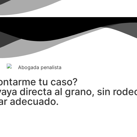
ontarme tu caso?
ya directa al grano, sin rodeo
gar adecuado.
lámame y te atenderé personalmente