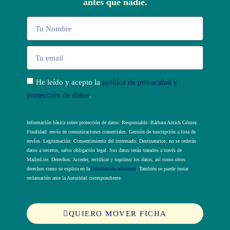
antes que nadie.
He leído y acepto la
política de privacidad y
protección de datos
.
Información básica sobre protección de datos: Responsable: Bárbara Antich Gómez.
Finalidad: envío de comunicaciones comerciales. Gestión de suscripción a lista de
envíos. Legitimación: Consentimiento del interesado. Destinatarios: no se cederán
datos a terceros, salvo obligación legal. Sus datos serán tratados a través de
MailerLite. Derechos: Acceder, rectificar y suprimir los datos, así como otros
derechos como se explica en la
información adicional
. También se puede instar
reclamación ante la Autoridad correspondiente.
QUIERO MOVER FICHA