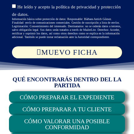
He leído y acepto la
política de privacidad y protección
de datos
.
Información básica sobre protección de datos: Responsable: Bárbara Antich Gómez.
Finalidad: envío de comunicaciones comerciales. Gestión de suscripción a lista de envíos.
Legitimación: Consentimiento del interesado. Destinatarios: no se cederán datos a terceros,
salvo obligación legal. Sus datos serán tratados a través de MailerLite. Derechos: Acceder,
rectificar y suprimir los datos, así como otros derechos como se explica en la
información
adicional
. También se puede instar reclamación ante la Autoridad correspondiente.
MUEVO FICHA
QUÉ ENCONTRARÁS DENTRO DEL LA
PARTIDA
CÓMO PREPARAR EL EXPEDIENTE
CÓMO PREPARAR A TU CLIENTE
CÓMO VALORAR UNA POSIBLE
CONFORMIDAD