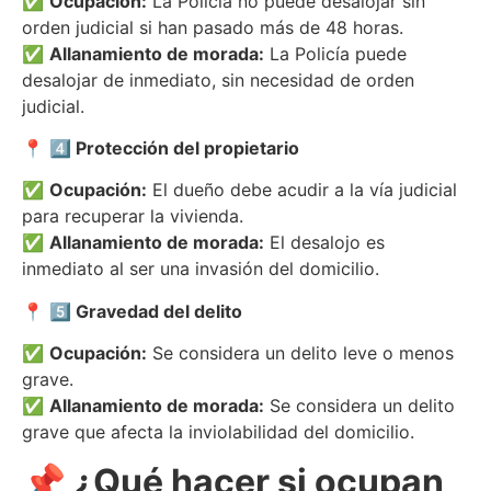
✅
Ocupación:
La Policía no puede desalojar sin
orden judicial si han pasado más de 48 horas.
✅
Allanamiento de morada:
La Policía puede
desalojar de inmediato, sin necesidad de orden
judicial.
📍
4️⃣ Protección del propietario
✅
Ocupación:
El dueño debe acudir a la vía judicial
para recuperar la vivienda.
✅
Allanamiento de morada:
El desalojo es
inmediato al ser una invasión del domicilio.
📍
5️⃣ Gravedad del delito
✅
Ocupación:
Se considera un delito leve o menos
grave.
✅
Allanamiento de morada:
Se considera un delito
grave que afecta la inviolabilidad del domicilio.
📌 ¿Qué hacer si ocupan