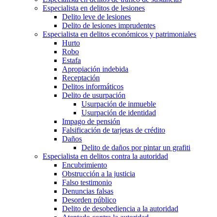
Especialista en delitos de lesiones
Delito leve de lesiones
Delito de lesiones imprudentes
Especialista en delitos económicos y patrimoniales
Hurto
Robo
Estafa
Apropiación indebida
Receptación
Delitos informáticos
Delito de usurpación
Usurpación de inmueble
Usurpación de identidad
Impago de pensión
Falsificación de tarjetas de crédito
Daños
Delito de daños por pintar un grafiti
Especialista en delitos contra la autoridad
Encubrimiento
Obstrucción a la justicia
Falso testimonio
Denuncias falsas
Desorden público
Delito de desobediencia a la autoridad