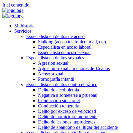
Ir al contenido
Mi historia
Servicios
Especialista en delitos de acoso
Stalking (acoso telefónico, mail, etc)
Especialista en acoso laboral
Especialista en acoso sexual
Especialista en delitos sexuales
Agresión sexual
Agresión sexual a menores de 16 años
Acoso sexual
Pornografía infantil
Especialista en delitos contra el tráfico
Delito de alcoholemia
Negativa a someterse a pruebas
Conducción sin carnet
Conducción temeraria
Delito por exceso de velocidad
Delito de homicidio imprudente
Delito de lesiones imprudentes
Delito de abandono del lugar del accidente
Especialista en delitos de tráfico de sustancias