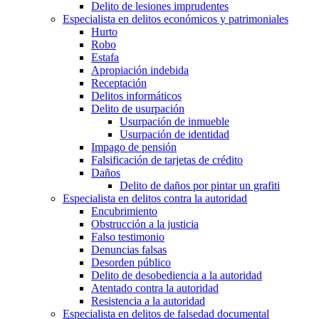
Delito de lesiones imprudentes
Especialista en delitos económicos y patrimoniales
Hurto
Robo
Estafa
Apropiación indebida
Receptación
Delitos informáticos
Delito de usurpación
Usurpación de inmueble
Usurpación de identidad
Impago de pensión
Falsificación de tarjetas de crédito
Daños
Delito de daños por pintar un grafiti
Especialista en delitos contra la autoridad
Encubrimiento
Obstrucción a la justicia
Falso testimonio
Denuncias falsas
Desorden público
Delito de desobediencia a la autoridad
Atentado contra la autoridad
Resistencia a la autoridad
Especialista en delitos de falsedad documental