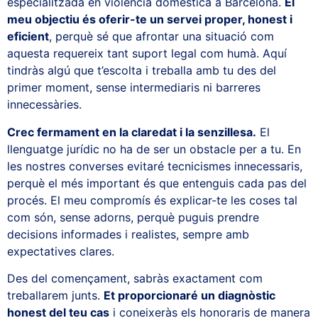
especialitzada en violència domèstica a Barcelona.
El
meu objectiu és oferir-te un servei proper, honest i
eficient
, perquè sé que afrontar una situació com
aquesta requereix tant suport legal com humà. Aquí
tindràs algú que t’escolta i treballa amb tu des del
primer moment, sense intermediaris ni barreres
innecessàries.
Crec fermament en la claredat i la senzillesa.
El
llenguatge jurídic no ha de ser un obstacle per a tu. En
les nostres converses evitaré tecnicismes innecessaris,
perquè el més important és que entenguis cada pas del
procés. El meu compromís és explicar-te les coses tal
com són, sense adorns, perquè puguis prendre
decisions informades i realistes, sempre amb
expectatives clares.
Des del començament, sabràs exactament com
treballarem junts.
Et proporcionaré un diagnòstic
honest del teu cas
i coneixeràs els honoraris de manera