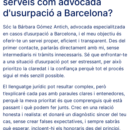
serveis com advocada
d'usurpació a Barcelona?
Sóc la Bárbara Gómez Antich, advocada especialitzada
en casos d’usurpació a Barcelona, i el meu objectiu és
oferir-te un servei proper, eficient i transparent. Des del
primer contacte, parlaràs directament amb mi, sense
intermediaris ni tràmits innecessaris. Sé que enfrontar-te
a una situació d’usurpació pot ser estressant, per això
prioritzo la claredat i la confiança perquè tot el procés
sigui el més senzill possible.
El llenguatge jurídic pot resultar complex, però
t’explicaré cada pas amb paraules clares i entenedores,
perquè la meva prioritat és que comprenguis què està
passant i què podem fer junts. Crec en una relació
honesta i realista: et donaré un diagnòstic sincer del teu
cas, sense crear falses expectatives, i sempre sabràs
què esperar, incloent-hi els honoraris des del principi,