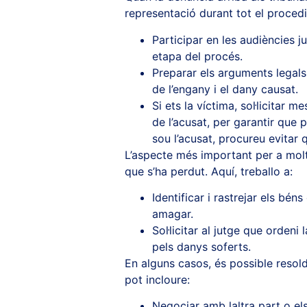
representació durant tot el proced
Participar en les audiències ju
etapa del procés.
Preparar els arguments legals 
de l’engany i el dany causat.
Si ets la víctima, sol·licitar
de l’acusat, per garantir que 
sou l’acusat, procureu evitar q
L’aspecte més important per a molt
que s’ha perdut. Aquí, treballo a:
Identificar i rastrejar els bén
amagar.
Sol·licitar al jutge que orden
pels danys soferts.
En alguns casos, és possible resoldr
pot incloure:
Negociar amb laltra part o el