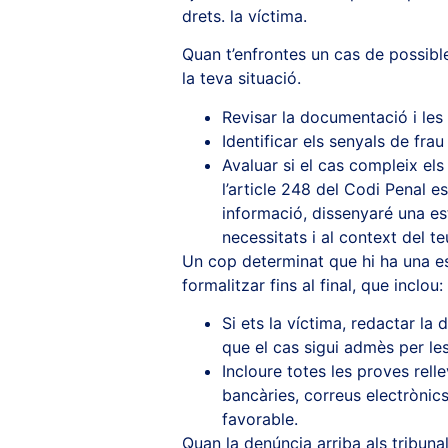
drets. la víctima.
Quan t’enfrontes un cas de possible
la teva situació.
Revisar la documentació i le
Identificar els senyals de frau
Avaluar si el cas compleix els
l’article 248 del Codi Penal e
informació, dissenyaré una es
necessitats i al context del te
Un cop determinat que hi ha una e
formalitzar fins al final, que inclou:
Si ets la víctima, redactar la
que el cas sigui admès per le
Incloure totes les proves rell
bancàries, correus electrònic
favorable.
Quan la denúncia arriba als tribuna