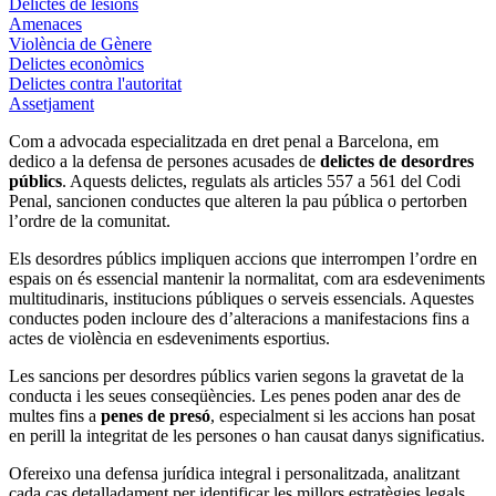
Delictes de lesions
Amenaces
Violència de Gènere
Delictes econòmics
Delictes contra l'autoritat
Assetjament
Com a advocada especialitzada en dret penal a Barcelona, ​​em
dedico a la defensa de persones acusades de
delictes de desordres
públics
. Aquests delictes, regulats als articles 557 a 561 del Codi
Penal, sancionen conductes que alteren la pau pública o pertorben
l’ordre de la comunitat.
Els desordres públics impliquen accions que interrompen l’ordre en
espais on és essencial mantenir la normalitat, com ara esdeveniments
multitudinaris, institucions públiques o serveis essencials. Aquestes
conductes poden incloure des d’alteracions a manifestacions fins a
actes de violència en esdeveniments esportius.
Les sancions per desordres públics varien segons la gravetat de la
conducta i les seues conseqüències. Les penes poden anar des de
multes fins a
penes de presó
, especialment si les accions han posat
en perill la integritat de les persones o han causat danys significatius.
Ofereixo una defensa jurídica integral i personalitzada, analitzant
cada cas detalladament per identificar les millors estratègies legals.