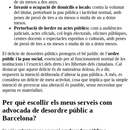
de sis mesos a dos anys.
Invasió o ocupació de domicilis o locals:
contra la voluntat
del titular, pertorbant la pau pública i lactivitat normal, amb
penes de presó de tres a sis mesos o multa de sis a dotze
mesos.
Pertorbació de lordre en actes públics:
com a audiències
judicials, actes oficials, col·legis electorals, oficines públiques,
centres docents o espectacles esportius o culturals, amb penes
de presó de tres a sis mesos o multa de sis a dotze mesos.
El delicte de desordres públics protegeix el bé jurídic de l’
ordre
públic i la pau social
, essencials per al funcionament normal de les
institucions i l’exercici dels drets i les llibertats dels ciutadans. Cal
destacar que aquest delicte és de naturalesa dolosa, és a dir,
requereix la intenció deliberada d’alterar la pau pública. A més, es
considera un delicte de mera activitat, cosa que implica que la simple
intenció de provocar una alteració és punible, sense necessitat que
aquesta es materialitzi.
Per què escollir els meus serveis com
advocada de desordre públic a
Barcelona?