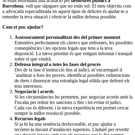
Si estàs enfrontant una acusació per
desordres públics a
Barcelona
, ​​vull que sàpigues que no estàs sol. El meu objectiu com
a advocada especialitzada en aquest tipus de delictes és ajudar-te a
entendre la teva situació i oferir-te la millor defensa possible.
Com et puc ajudar?
Assessorament personalitzat des del primer moment
Entendres perfectament els càrrecs que enfrontes, les possibles
conseqüències i les opcions legals que tens a la teva
disposició. La meva prioritat és que estiguis informat i tranquil
sobre el que vindrà.
Defensa integral a totes les fases del procés
Des de la fase d´instrucció fins al judici, m´encarregaré d
´analitzar a fons les proves, identificar possibles vulneracions
de drets i dissenyar una estratègia legal sòlida que defensi els
teus interessos.
Negociació i acords
Si les circumstàncies ho permeten, puc negociar acords amb la
Fiscalia per reduir les sancions o fins i tot evitar el judici.
Cada cas és diferent, i la meva experiència em permet cercar
sempre la millor resolució possible.
Recursos legals
Si ja hi ha una sentència desfavorable, et puc ajudar a
recórrer-la davant d’instàncies superiors. Lluitaré per revertir
una decisió injusta amb tots els recursos que la llei permet.