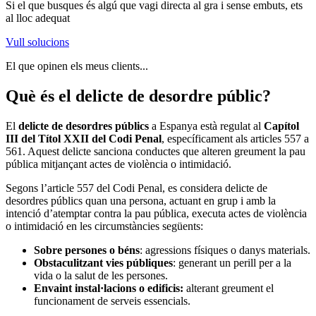
Si el que busques és algú que vagi directa al gra i sense embuts, ets
al lloc adequat
Vull solucions
El que opinen els meus clients...
Què és el delicte de desordre públic?
El
delicte de desordres públics
a Espanya està regulat al
Capítol
III del Títol XXII del Codi Penal
, específicament als articles 557 a
561. Aquest delicte sanciona conductes que alteren greument la pau
pública mitjançant actes de violència o intimidació.
Segons l’article 557 del Codi Penal, es considera delicte de
desordres públics quan una persona, actuant en grup i amb la
intenció d’atemptar contra la pau pública, executa actes de violència
o intimidació en les circumstàncies següents:
Sobre persones o béns
: agressions físiques o danys materials.
Obstaculitzant vies públiques
: generant un perill per a la
vida o la salut de les persones.
Envaint instal·lacions o edificis:
alterant greument el
funcionament de serveis essencials.