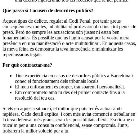
Què passa si t’acusen de desordres públics?
Aquest tipus de delicte, regulat al Codi Penal, pot tenir greus
conseqüències: multes, inhabilitació professional o fins i tot penes de
presó. Però no sempre les acusacions són justes ni estan ben
fonamentades. És possible que us hagin acusat per la vostra mera
presència en una manifestació o acte multitudinari. En aquests casos,
la meva feina és demostrar la teva innocència o minimitzar les
repercussions legals.
Per què contractar-me?
Tinc experiència en casos de desordres públics a Barcelona i
conec el funcionament dels tribunals locals.
El meu enfocament és proper, transparent i personalitzat.
Em comprometo amb tu des del primer contacte fins a la
resolució del teu cas.
Si ets en aquesta situació, el millor que pots fer és actuar amb
rapidesa. Cada detall explica, i com més aviat comenci a treballar en
la teva defensa, més grans seran les possibilitats d’èxit. Escriu-me o
truca’m per a una consulta confidencial, sense compromís. Junts,
trobarem la millor solució per a tu.