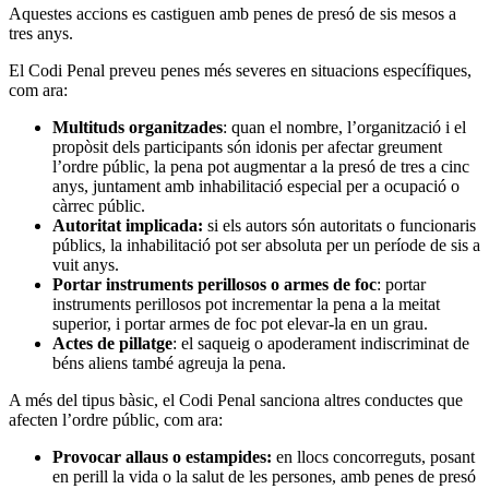
Aquestes accions es castiguen amb penes de presó de sis mesos a
tres anys.
El Codi Penal preveu penes més severes en situacions específiques,
com ara:
Multituds organitzades
: quan el nombre, l’organització i el
propòsit dels participants són idonis per afectar greument
l’ordre públic, la pena pot augmentar a la presó de tres a cinc
anys, juntament amb inhabilitació especial per a ocupació o
càrrec públic.
Autoritat implicada:
si els autors són autoritats o funcionaris
públics, la inhabilitació pot ser absoluta per un període de sis a
vuit anys.
Portar instruments perillosos o armes de foc
: portar
instruments perillosos pot incrementar la pena a la meitat
superior, i portar armes de foc pot elevar-la en un grau.
Actes de pillatge
: el saqueig o apoderament indiscriminat de
béns aliens també agreuja la pena.
A més del tipus bàsic, el Codi Penal sanciona altres conductes que
afecten l’ordre públic, com ara:
Provocar allaus o estampides:
en llocs concorreguts, posant
en perill la vida o la salut de les persones, amb penes de presó