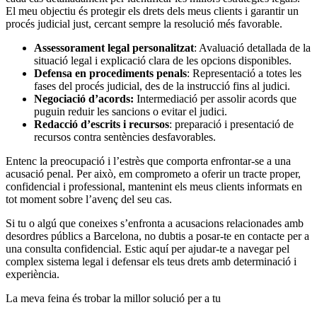
El meu objectiu és protegir els drets dels meus clients i garantir un
procés judicial just, cercant sempre la resolució més favorable.
Assessorament legal personalitzat
: Avaluació detallada de la
situació legal i explicació clara de les opcions disponibles.
Defensa en procediments penals
: Representació a totes les
fases del procés judicial, des de la instrucció fins al judici.
Negociació d’acords:
Intermediació per assolir acords que
puguin reduir les sancions o evitar el judici.
Redacció d’escrits i recursos
: preparació i presentació de
recursos contra sentències desfavorables.
Entenc la preocupació i l’estrès que comporta enfrontar-se a una
acusació penal. Per això, em comprometo a oferir un tracte proper,
confidencial i professional, mantenint els meus clients informats en
tot moment sobre l’avenç del seu cas.
Si tu o algú que coneixes s’enfronta a acusacions relacionades amb
desordres públics a Barcelona, ​​no dubtis a posar-te en contacte per a
una consulta confidencial. Estic aquí per ajudar-te a navegar pel
complex sistema legal i defensar els teus drets amb determinació i
experiència.
La meva feina és trobar la millor solució per a tu