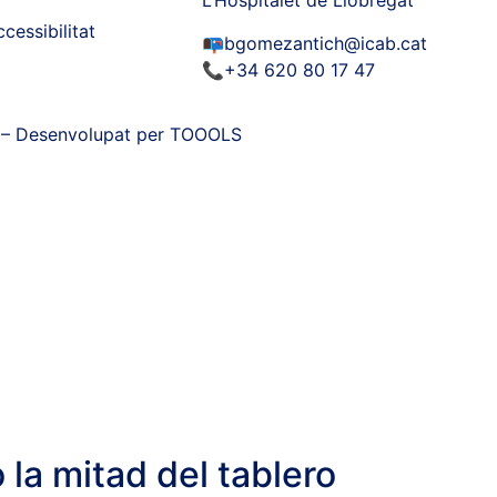
L’Hospitalet de Llobregat
cessibilitat
📭bgomezantich@icab.cat
📞+34 620 80 17 47
s – Desenvolupat per TOOOLS
 la mitad del tablero