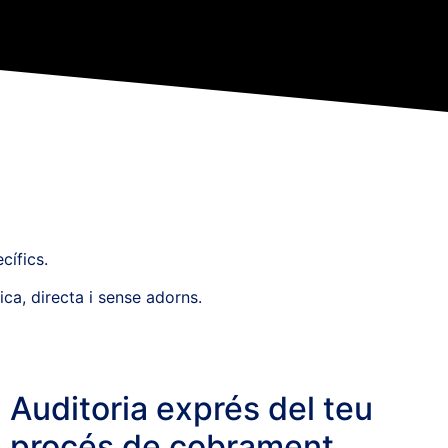
cífics.
ca, directa i sense adorns.
Auditoria exprés del teu
procés de cobrament