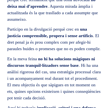
deixa mai d’aprendre
. Aquesta mirada àmplia i
actualitzada és la que trasllado a cada assumpte que
assumeixo.
Participo en la divulgació perquè crec en
una
justícia comprensible, propera i sense artificis
. El
dret penal ja és prou complex com per afegir-hi
paraules buides o promeses que no es poden complir.
En la meva feina
no hi ha solucions màgiques ni
discursos tranquil·litzadors sense base
. Hi ha una
anàlisi rigorosa del cas, una estratègia processal clara
i un acompanyament real durant tot el procediment.
El meu objectiu és que sàpigues en tot moment on
ets, quines opcions existeixen i quines conseqüències
pot tenir cada decisió.
Aquí hi trobaràs
implicació, criteri i una defensa